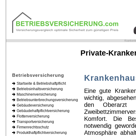
Krankenk
Private-Kranke
Betriebsversicherung
Krankenhau
Startseite & Betriebshaftpflicht
Betriebsinhaltsversicherung
Eine gute Kranken
Maschinenversicherung
wichtig, abgesehen
Betriebsunterbrechungsversicherung
den Oberarzt u
Gebäudeversicherung
Zweibettzimmerv
Gebäudehaftpflichtversicherung
Flottenversicherung
Komfort. Die Bes
Transportversicherung
notwendig geworde
Firmenrechtsschutz
Atmosphäre abhalt
Produkthaftpflichtversicherung