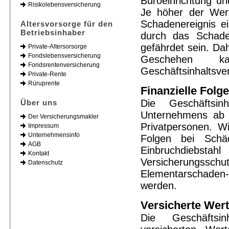
Büroeinrichtung u
Risikolebensversicherung
Je höher der Wert
Schadenereignis ei
Altersvorsorge für den
Betriebsinhaber
durch das Schade
gefährdet sein. Dah
Private-Altersorsorge
Fondslebensversicherung
Geschehen 
Fondsrentenversicherung
Geschäftsinhaltsve
Private-Rente
Rüruprente
Finanzielle Fol
Die Geschäftsin
Über uns
Unternehmens ab u
Der Versicherungsmakler
Privatpersonen. Wi
Impressum
Unternehmensinfo
Folgen bei Schäd
AGB
Einbruchdiebstah
Kontakt
Versicherungsschut
Datenschutz
Elementarschaden
werden.
Versicherte Wer
Die Geschäftsin