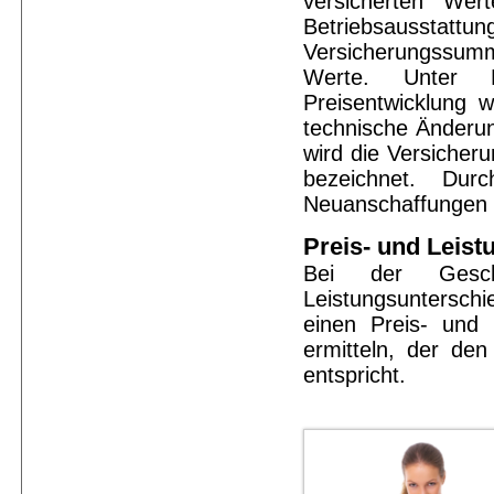
versicherten We
Betriebsausstattun
Versicherungssum
Werte. Unter B
Preisentwicklung 
technische Änderun
wird die Versiche
bezeichnet. Dur
Neuanschaffungen i
Preis- und Leist
Bei der Geschä
Leistungsuntersch
einen Preis- und 
ermitteln, der de
entspricht.