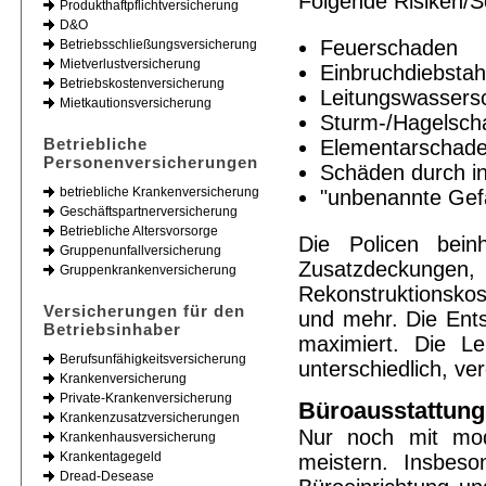
Folgende Risiken/S
Produkthaftpflichtversicherung
D&O
Feuerschaden
Betriebsschließungsversicherung
Mietverlustversicherung
Einbruchdiebsta
Betriebskostenversicherung
Leitungswassers
Mietkautionsversicherung
Sturm-/Hagelsch
Betriebliche
Elementarschad
Personenversicherungen
Schäden durch i
betriebliche Krankenversicherung
"unbenannte Gef
Geschäftspartnerversicherung
Betriebliche Altersvorsorge
Die Policen bein
Gruppenunfallversicherung
Zusatzdeckungen
Gruppenkrankenversicherung
Rekonstruktionsko
Versicherungen für den
und mehr. Die Ent
Betriebsinhaber
maximiert. Die Le
Berufsunfähigkeitsversicherung
unterschiedlich, ver
Krankenversicherung
Private-Krankenversicherung
Büroausstattung
Krankenzusatzversicherungen
Nur noch mit mode
Krankenhausversicherung
Krankentagegeld
meistern. Insbeso
Dread-Desease